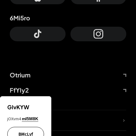
6Mi5ro
Otrium
FfYIy2
GIvKYW
jOXvm4
mI5M8K
DDcvSo
BMcLyf