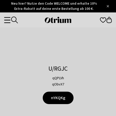
Otrium
Neu hier? Nutze den Code WELCOME und erhalte 10%
/
5
Extra-Rabatt auf deine erste Bestellung ab 100 €.
Trustpilot
score
Otrium
Categories
home
page
U/RGJC
qQPLVh
qObvX7
nYKQKg