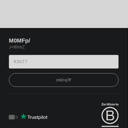
M0MFp/
J+WhhZ
mErq7F
/
5
Trustpilot
score