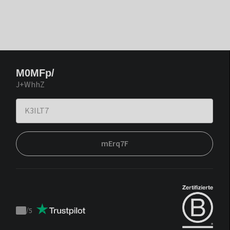
M0MFp/
J+WhhZ
mErq7F
/
5
Trustpilot
score