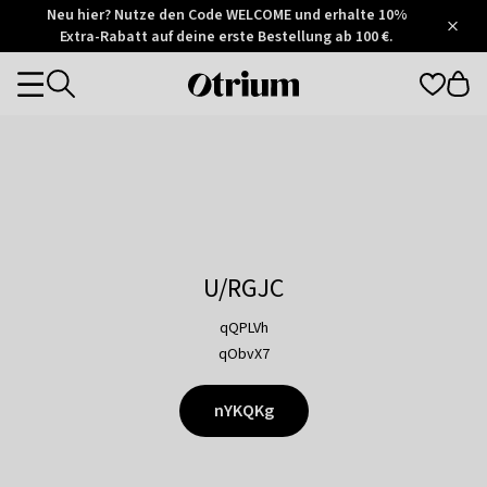
Otrium
Neu hier? Nutze den Code WELCOME und erhalte 10%
/
5
Extra-Rabatt auf deine erste Bestellung ab 100 €.
Trustpilot
score
Otrium
Categories
home
page
U/RGJC
qQPLVh
qObvX7
nYKQKg