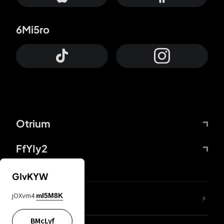
6Mi5ro
Otrium
FfYIy2
GIvKYW
jOXvm4
mI5M8K
DDcvSo
BMcLyf