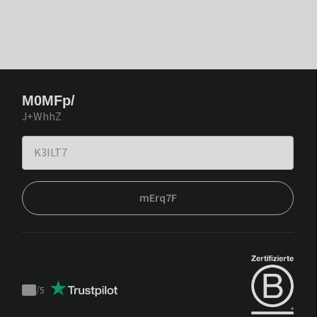
M0MFp/
J+WhhZ
mErq7F
/
5
Trustpilot
score