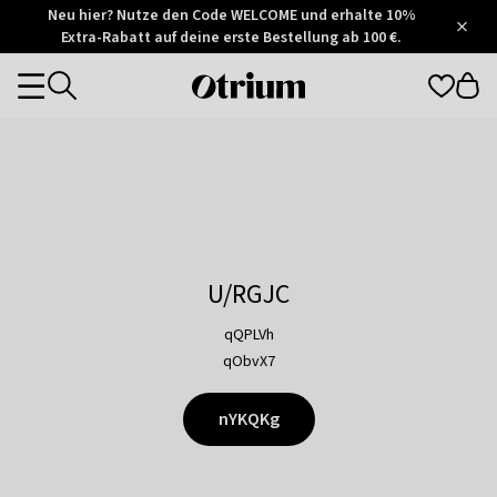
Otrium
Neu hier? Nutze den Code WELCOME und erhalte 10%
/
5
Extra-Rabatt auf deine erste Bestellung ab 100 €.
Trustpilot
score
Otrium
Categories
home
page
U/RGJC
qQPLVh
qObvX7
nYKQKg