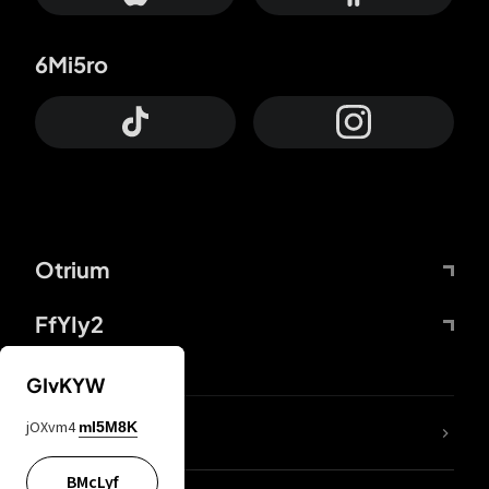
6Mi5ro
Otrium
FfYIy2
GIvKYW
jOXvm4
mI5M8K
DDcvSo
BMcLyf