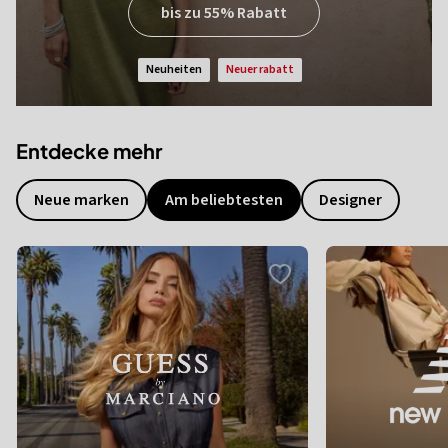
bis zu 55% Rabatt
neuheiten
neuer rabatt
Entdecke mehr
Neue marken
Am beliebtesten
Designer