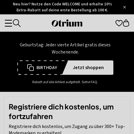
Otrium
Neu hier? Nutze den Code WELCOME und erhalte 10%
/
5
Extra-Rabatt auf deine erste Bestellung ab 100 €.
Trustpilot
score
Otrium
Categories
home
page
Geburtstag: Jeder vierte Artikel gratis dieses
Wochenende.
BIRTHDAY
Jetzt shoppen
Rabatt auf alle Artikel aufgeteilt. Siehe FAQ.
Registriere dich kostenlos, um
fortzufahren
Registriere dich kostenlos, um Zugang zu über 300+ Top-
Modemarken zu erhalten!