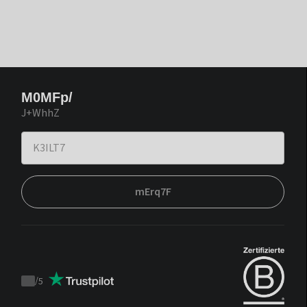
M0MFp/
J+WhhZ
mErq7F
/
5
Trustpilot
score