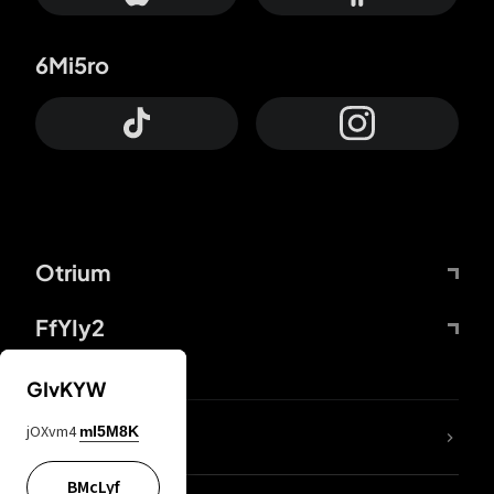
6Mi5ro
Otrium
FfYIy2
GIvKYW
jOXvm4
mI5M8K
DDcvSo
BMcLyf