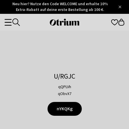
Otrium
Neu hier? Nutze den Code WELCOME und erhalte 10%
/
5
Extra-Rabatt auf deine erste Bestellung ab 100 €.
Trustpilot
score
Otrium
Categories
home
page
U/RGJC
qQPLVh
qObvX7
nYKQKg