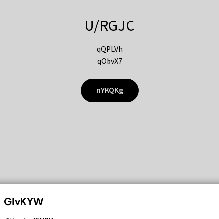
U/RGJC
qQPLVh
qObvX7
nYKQKg
GIvKYW