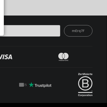
mErq7F
/
5
Trustpilot
score