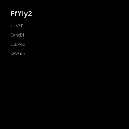
FfYIy2
si+vZD
CahxDH
01uPoc
CRzGla