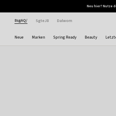
Otrium
Neu hier? Nutze d
Neue Angebote jede Woche
Kostenloser Versand ab 
Gender
8sgAQ/
SgteJ8
Dalwom
Neue
Marken
Spring Ready
Beauty
Letzt
Categories