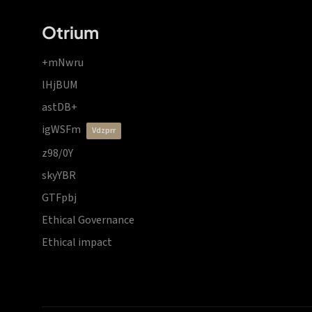
Otrium
+mNwru
lHjBUM
astDB+
igWSFm
vdzprr
z98/0Y
skyYBR
GTFpbj
Ethical Governance
Ethical impact