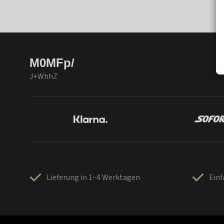
M0MFp/
J+WhhZ
Lieferung in 1–4 Werktagen
Ein