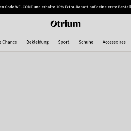
en Code WELCOME und erhalte 10% Extra-Rabatt auf deine erste Bestell
150€ !
Später zahlen
Otrium
home
page
e Chance
Bekleidung
Sport
Schuhe
Accessoires