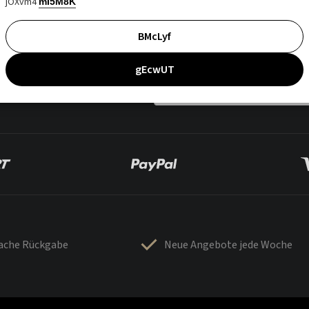
jOXvm4
mI5M8K
BMcLyf
gEcwUT
fache Rückgabe
Neue Angebote jede Woche