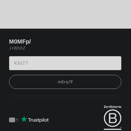
M0MFp/
J+WhhZ
mErq7F
/
5
Trustpilot
score