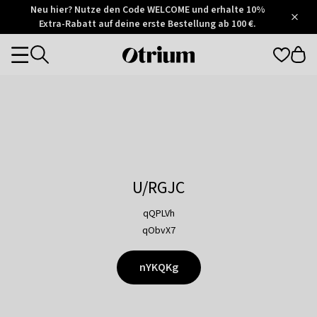
Otrium
Neu hier? Nutze den Code WELCOME und erhalte 10%
/
5
Extra-Rabatt auf deine erste Bestellung ab 100 €.
Trustpilot
score
Otrium
Categories
home
page
U/RGJC
qQPLVh
qObvX7
nYKQKg