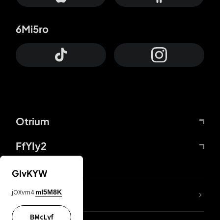
6Mi5ro
Otrium
FfYIy2
GIvKYW
jOXvm4
mI5M8K
DDcvSo
BMcLyf