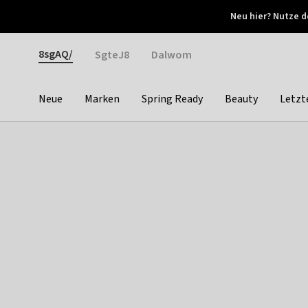
Otrium
Neu hier? Nutze d
Neue Angebote jede Woche
Kostenloser Versand ab 
Gender
8sgAQ/
SgteJ8
Dalwom
Neue
Marken
Spring Ready
Beauty
Letzt
Categories