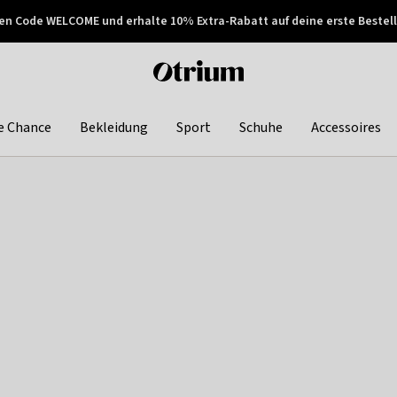
en Code WELCOME und erhalte 10% Extra-Rabatt auf deine erste Bestell
150€ !
Später zahlen
Otrium
home
page
e Chance
Bekleidung
Sport
Schuhe
Accessoires