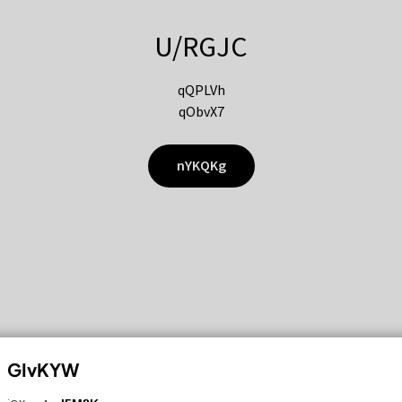
U/RGJC
qQPLVh
qObvX7
nYKQKg
GIvKYW