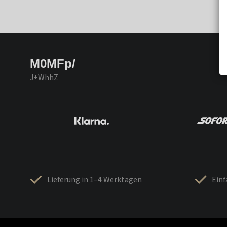
M0MFp/
J+WhhZ
Lieferung in 1–4 Werktagen
Ein