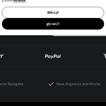
jOXvm4
mI5M8K
BMcLyf
gEcwUT
fache Rückgabe
Neue Angebote jede Woche