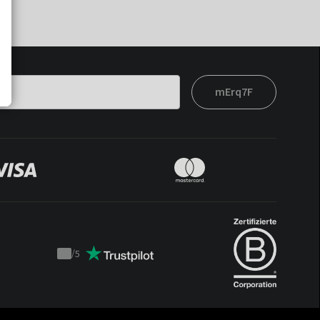
mErq7F
/
5
Trustpilot
score