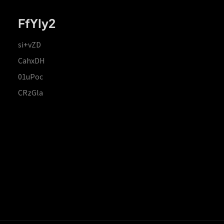
FfYIy2
si+vZD
CahxDH
01uPoc
CRzGla