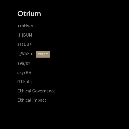
Otrium
+mNwru
lHjBUM
astDB+
igWSFm
vdzprr
z98/0Y
skyYBR
GTFpbj
Ethical Governance
Ethical impact