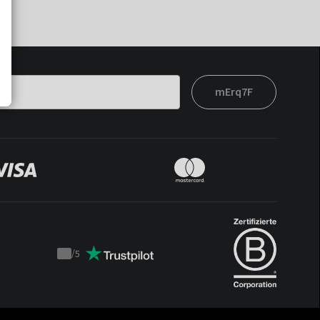
mErq7F
/
5
Trustpilot
score