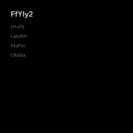
FfYIy2
si+vZD
CahxDH
01uPoc
CRzGla