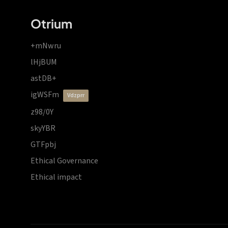
Otrium
+mNwru
lHjBUM
astDB+
igWSFm
vdzprr
z98/0Y
skyYBR
GTFpbj
Ethical Governance
Ethical impact