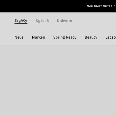
Otrium
Neu hier? Nutze d
Neue Angebote jede Woche
Kostenloser Versand ab 
Gender
8sgAQ/
SgteJ8
Dalwom
Neue
Marken
Spring Ready
Beauty
Letzt
Categories