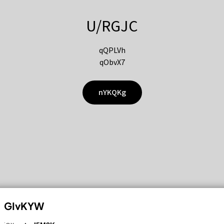
U/RGJC
qQPLVh
qObvX7
nYKQKg
GIvKYW