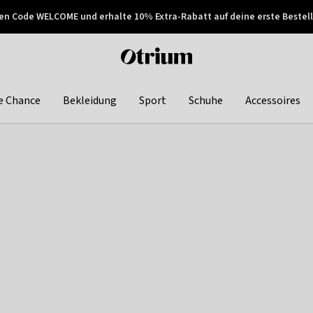
en Code WELCOME und erhalte 10% Extra-Rabatt auf deine erste Bestell
150€ !
Später zahlen
Otrium
home
page
e Chance
Bekleidung
Sport
Schuhe
Accessoires