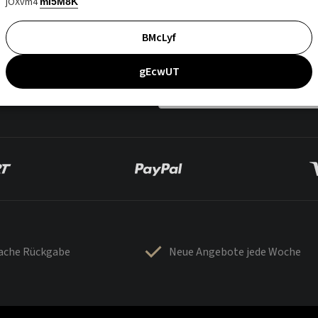
jOXvm4
mI5M8K
BMcLyf
gEcwUT
fache Rückgabe
Neue Angebote jede Woche