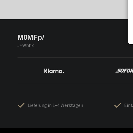
M0MFp/
J+WhhZ
Lieferung in 1–4 Werktagen
Ein