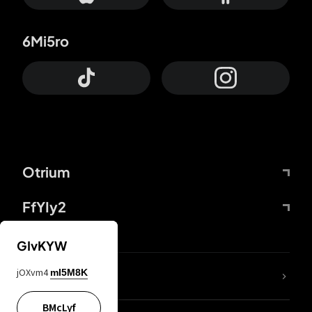
6Mi5ro
Otrium
FfYIy2
GIvKYW
jOXvm4
mI5M8K
DDcvSo
BMcLyf