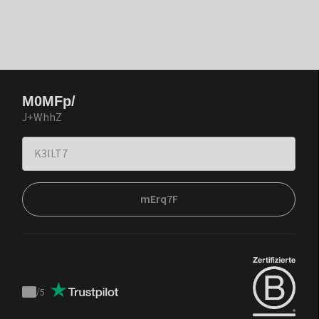
M0MFp/
J+WhhZ
mErq7F
/
5
Trustpilot
score