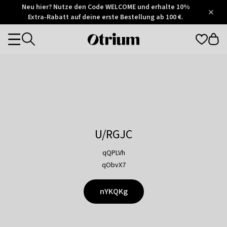
Otrium
Neu hier? Nutze den Code WELCOME und erhalte 10%
/
5
Extra-Rabatt auf deine erste Bestellung ab 100 €.
Trustpilot
score
Otrium
Categories
home
page
U/RGJC
qQPLVh
qObvX7
nYKQKg