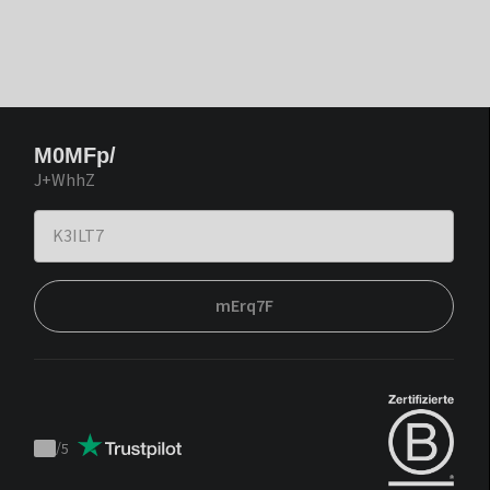
M0MFp/
J+WhhZ
mErq7F
/
5
Trustpilot
score