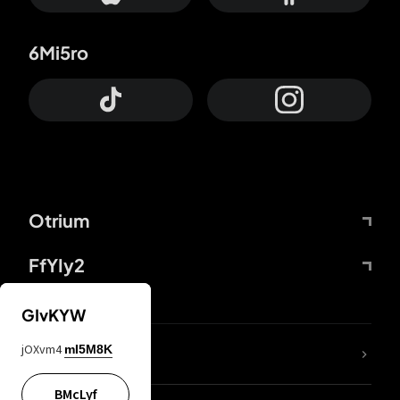
6Mi5ro
Otrium
FfYIy2
GIvKYW
jOXvm4
mI5M8K
DDcvSo
BMcLyf