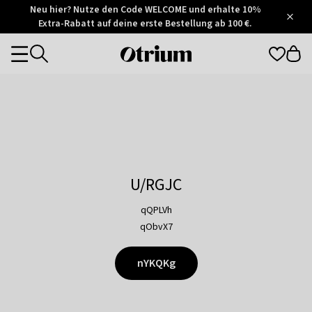
Otrium
Neu hier? Nutze den Code WELCOME und erhalte 10%
/
5
Extra-Rabatt auf deine erste Bestellung ab 100 €.
Trustpilot
score
Otrium
Categories
home
page
U/RGJC
qQPLVh
qObvX7
nYKQKg