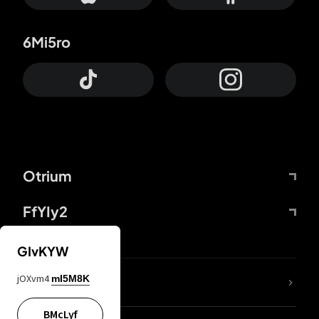
6Mi5ro
Otrium
FfYIy2
GIvKYW
jOXvm4
mI5M8K
DDcvSo
BMcLyf