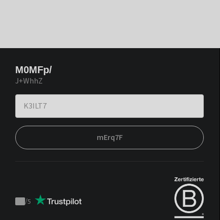
M0MFp/
J+WhhZ
mErq7F
/
5
Trustpilot
score