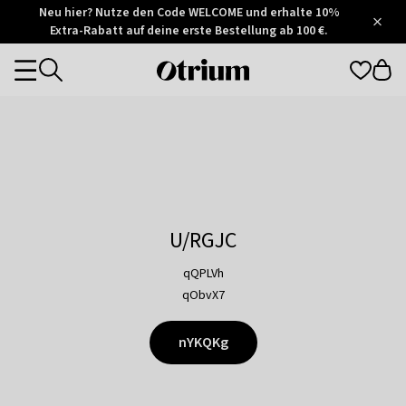
Otrium
Neu hier? Nutze den Code WELCOME und erhalte 10%
/
5
Extra-Rabatt auf deine erste Bestellung ab 100 €.
Trustpilot
score
Otrium
Categories
home
page
U/RGJC
qQPLVh
qObvX7
nYKQKg