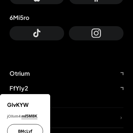
6Mi5ro
Otrium
FfYIy2
GIvKYW
jOXvm4
mI5M8K
DDcvSo
BMcLyf