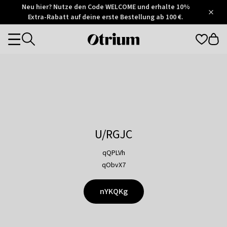
Otrium
Neu hier? Nutze den Code WELCOME und erhalte 10%
/
5
Extra-Rabatt auf deine erste Bestellung ab 100 €.
Trustpilot
score
Otrium
Categories
home
page
U/RGJC
qQPLVh
qObvX7
nYKQKg