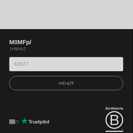
M0MFp/
J+WhhZ
mErq7F
/
5
Trustpilot
score