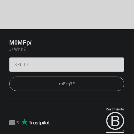
M0MFp/
J+WhhZ
mErq7F
/
5
Trustpilot
score