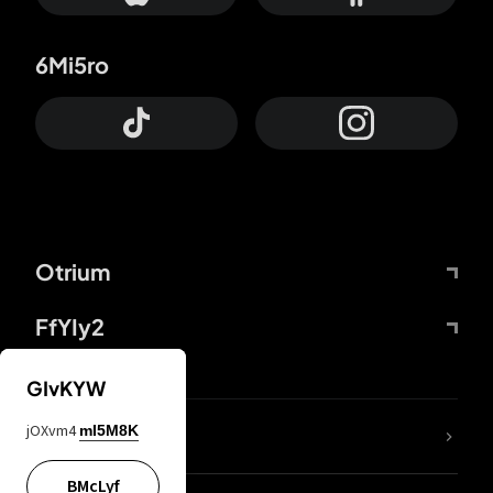
6Mi5ro
Otrium
FfYIy2
GIvKYW
jOXvm4
mI5M8K
DDcvSo
BMcLyf