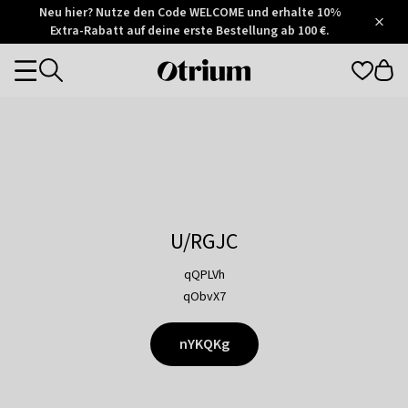
Otrium
Neu hier? Nutze den Code WELCOME und erhalte 10%
/
5
Extra-Rabatt auf deine erste Bestellung ab 100 €.
Trustpilot
score
Otrium
Categories
home
page
U/RGJC
qQPLVh
qObvX7
nYKQKg