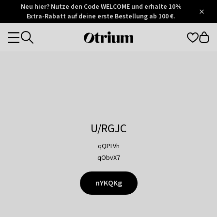
Otrium
Neu hier? Nutze den Code WELCOME und erhalte 10%
/
5
Extra-Rabatt auf deine erste Bestellung ab 100 €.
Trustpilot
score
Otrium
Categories
home
page
U/RGJC
qQPLVh
qObvX7
nYKQKg