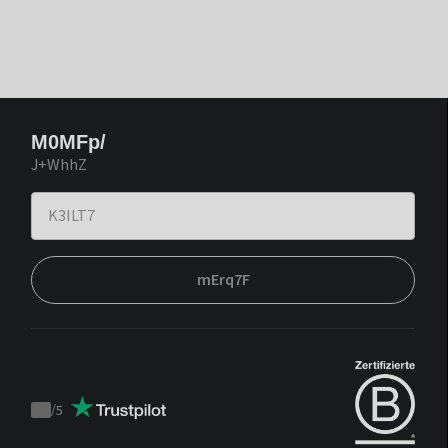
M0MFp/
J+WhhZ
mErq7F
/
5
Trustpilot
score