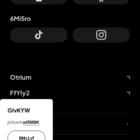
6Mi5ro
Otrium
FfYIy2
GIvKYW
jOXvm4
mI5M8K
DDcvSo
BMcLyf