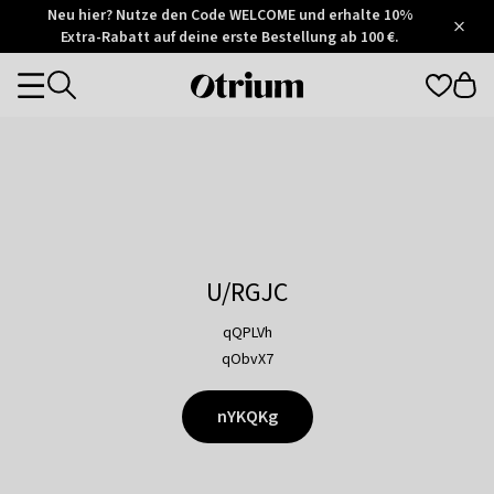
Otrium
Neu hier? Nutze den Code WELCOME und erhalte 10%
/
5
Extra-Rabatt auf deine erste Bestellung ab 100 €.
Trustpilot
score
Otrium
Categories
home
page
U/RGJC
qQPLVh
qObvX7
nYKQKg