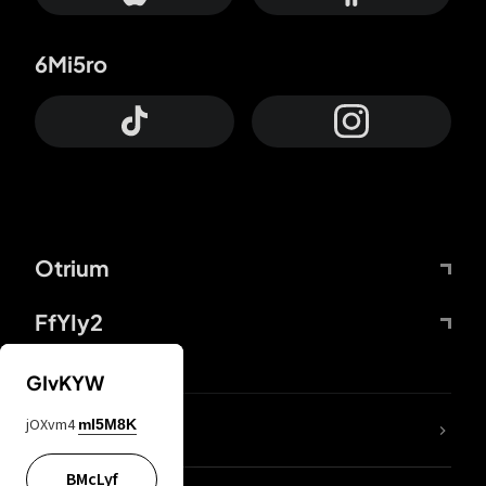
6Mi5ro
Otrium
FfYIy2
GIvKYW
jOXvm4
mI5M8K
DDcvSo
BMcLyf