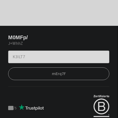
M0MFp/
J+WhhZ
mErq7F
/
5
Trustpilot
score