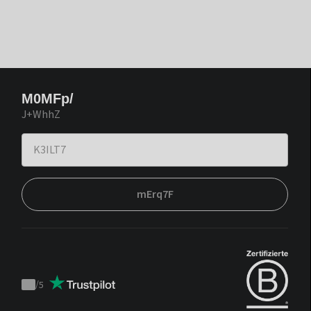
M0MFp/
J+WhhZ
mErq7F
/
5
Trustpilot
score