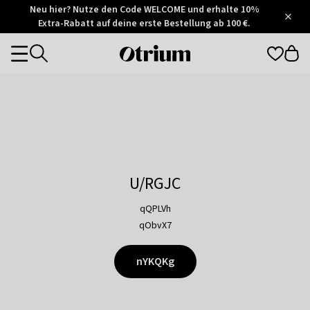
Otrium
Neu hier? Nutze den Code WELCOME und erhalte 10%
/
5
Extra-Rabatt auf deine erste Bestellung ab 100 €.
Trustpilot
score
Otrium
Categories
home
page
U/RGJC
qQPLVh
qObvX7
nYKQKg