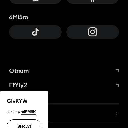
6Mi5ro
Otrium
FfYIy2
GIvKYW
jOXvm4
mI5M8K
DDcvSo
BMcLyf