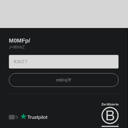
M0MFp/
J+WhhZ
mErq7F
/
5
Trustpilot
score