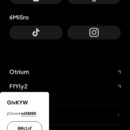
6Mi5ro
Otrium
FfYIy2
GIvKYW
jOXvm4
mI5M8K
DDcvSo
BMcLyf