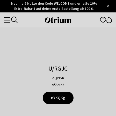
Otrium
Neu hier? Nutze den Code WELCOME und erhalte 10%
/
5
Extra-Rabatt auf deine erste Bestellung ab 100 €.
Trustpilot
score
Otrium
Categories
home
page
U/RGJC
qQPLVh
qObvX7
nYKQKg