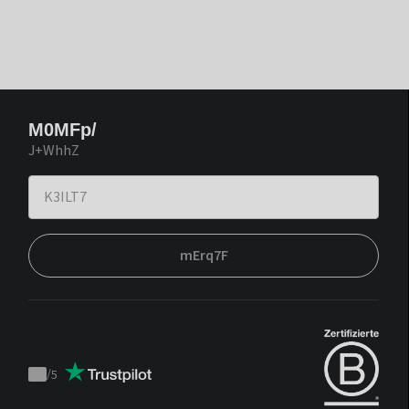
M0MFp/
J+WhhZ
mErq7F
/
5
Trustpilot
score