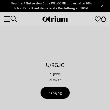
Otrium
Neu hier? Nutze den Code WELCOME und erhalte 10%
/
5
Extra-Rabatt auf deine erste Bestellung ab 100 €.
Trustpilot
score
Otrium
Categories
home
page
U/RGJC
qQPLVh
qObvX7
nYKQKg