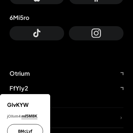
6Mi5ro
Otrium
FfYIy2
GIvKYW
jOXvm4
mI5M8K
DDcvSo
BMcLyf