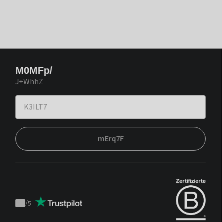
M0MFp/
J+WhhZ
mErq7F
/
5
Trustpilot
score