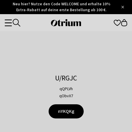
Otrium
Neu hier? Nutze den Code WELCOME und erhalte 10%
/
5
Extra-Rabatt auf deine erste Bestellung ab 100 €.
Trustpilot
score
Otrium
Categories
home
page
U/RGJC
qQPLVh
qObvX7
nYKQKg