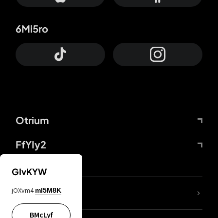
6Mi5ro
Otrium
FfYIy2
GIvKYW
jOXvm4
mI5M8K
DDcvSo
BMcLyf