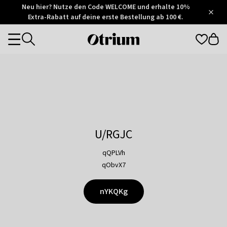
Otrium
Neu hier? Nutze den Code WELCOME und erhalte 10%
/
5
Extra-Rabatt auf deine erste Bestellung ab 100 €.
Trustpilot
score
Otrium
Categories
home
page
U/RGJC
qQPLVh
qObvX7
nYKQKg