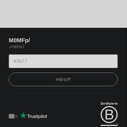
M0MFp/
J+WhhZ
mErq7F
/
5
Trustpilot
score