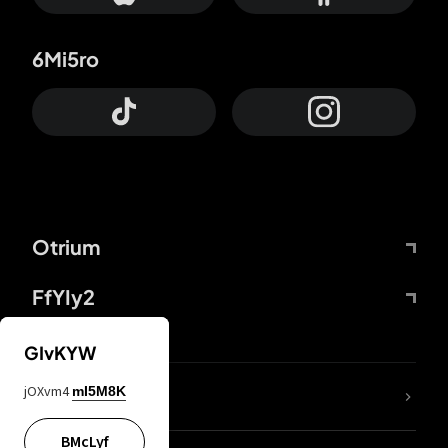
6Mi5ro
Otrium
FfYIy2
GIvKYW
jOXvm4
mI5M8K
DDcvSo
BMcLyf