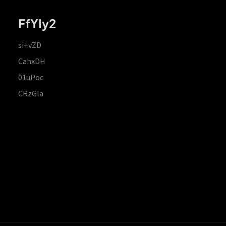
FfYIy2
si+vZD
CahxDH
01uPoc
CRzGla