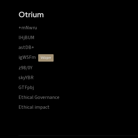
Otrium
+mNwru
lHjBUM
astDB+
igWSFm
vdzprr
z98/0Y
skyYBR
GTFpbj
Ethical Governance
Ethical impact