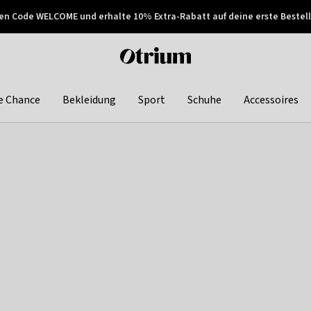
en Code WELCOME und erhalte 10% Extra-Rabatt auf deine erste Bestell
150€ !
Später zahlen
Otrium
home
page
e Chance
Bekleidung
Sport
Schuhe
Accessoires