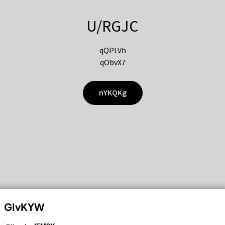
U/RGJC
qQPLVh
qObvX7
nYKQKg
GIvKYW