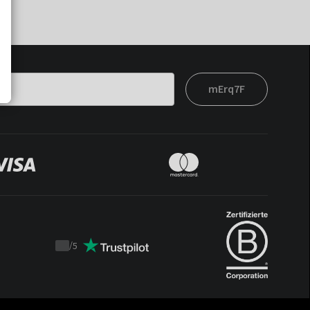
mErq7F
/
5
Trustpilot
score