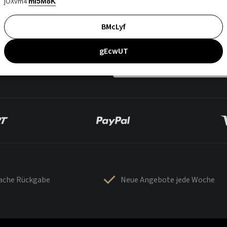
jOXvm4
mI5M8K
BMcLyf
gEcwUT
fache Rückgabe
Neue Angebote jede Woche