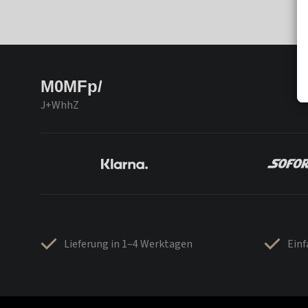
M0MFp/
J+WhhZ
Lieferung in 1–4 Werktagen
Ein