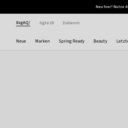
Otrium
Neu hier? Nutze d
Neue Angebote jede Woche
Kostenloser Versand ab 
Gender
8sgAQ/
SgteJ8
Dalwom
Neue
Marken
Spring Ready
Beauty
Letzt
Categories