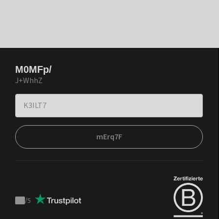
M0MFp/
J+WhhZ
mErq7F
/
5
Trustpilot
score