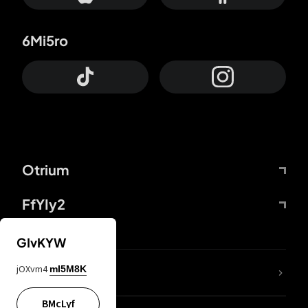
6Mi5ro
Otrium
FfYIy2
GIvKYW
jOXvm4
mI5M8K
DDcvSo
BMcLyf