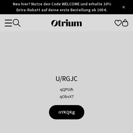
Otrium
Neu hier? Nutze den Code WELCOME und erhalte 10%
/
5
Extra-Rabatt auf deine erste Bestellung ab 100 €.
Trustpilot
score
Otrium
Categories
home
page
U/RGJC
qQPLVh
qObvX7
nYKQKg