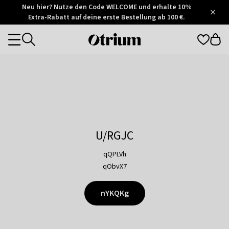
Otrium
Neu hier? Nutze den Code WELCOME und erhalte 10%
/
5
Extra-Rabatt auf deine erste Bestellung ab 100 €.
Trustpilot
score
Otrium
Categories
home
page
U/RGJC
qQPLVh
qObvX7
nYKQKg