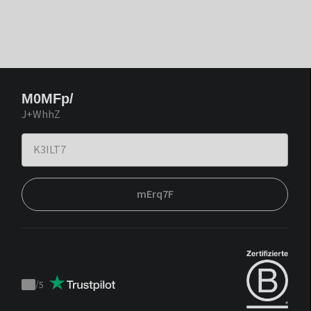
M0MFp/
J+WhhZ
mErq7F
/
5
Trustpilot
score