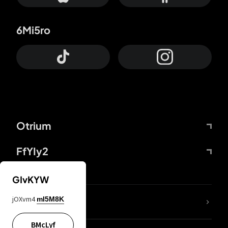
6Mi5ro
Otrium
FfYIy2
GIvKYW
jOXvm4
mI5M8K
DDcvSo
BMcLyf