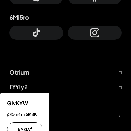
6Mi5ro
Otrium
FfYIy2
GIvKYW
jOXvm4
mI5M8K
DDcvSo
BMcLyf