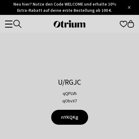
Otrium
Neu hier? Nutze den Code WELCOME und erhalte 10%
/
5
Extra-Rabatt auf deine erste Bestellung ab 100 €.
Trustpilot
score
Otrium
Categories
home
page
U/RGJC
qQPLVh
qObvX7
nYKQKg