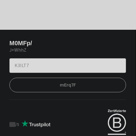
M0MFp/
J+WhhZ
mErq7F
/
5
Trustpilot
score