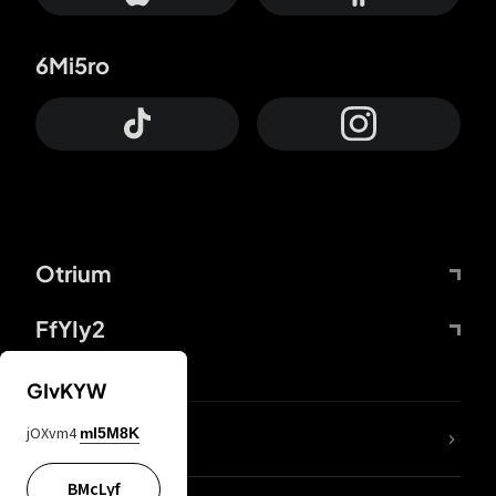
6Mi5ro
Otrium
FfYIy2
GIvKYW
jOXvm4
mI5M8K
DDcvSo
BMcLyf