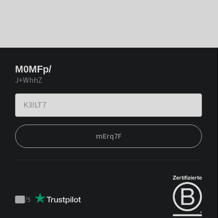
M0MFp/
J+WhhZ
mErq7F
/
5
Trustpilot
score