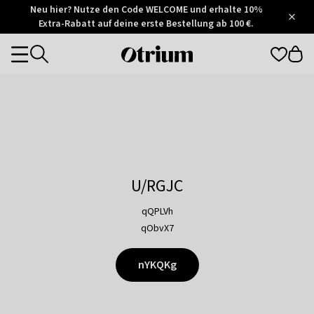
Otrium
Neu hier? Nutze den Code WELCOME und erhalte 10%
/
5
Extra-Rabatt auf deine erste Bestellung ab 100 €.
Trustpilot
score
Otrium
Categories
home
page
U/RGJC
qQPLVh
qObvX7
nYKQKg