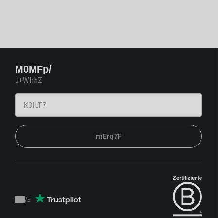
M0MFp/
J+WhhZ
mErq7F
/
5
Trustpilot
score