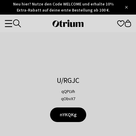
Otrium
Neu hier? Nutze den Code WELCOME und erhalte 10%
/
5
Extra-Rabatt auf deine erste Bestellung ab 100 €.
Trustpilot
score
Otrium
Categories
home
page
U/RGJC
qQPLVh
qObvX7
nYKQKg