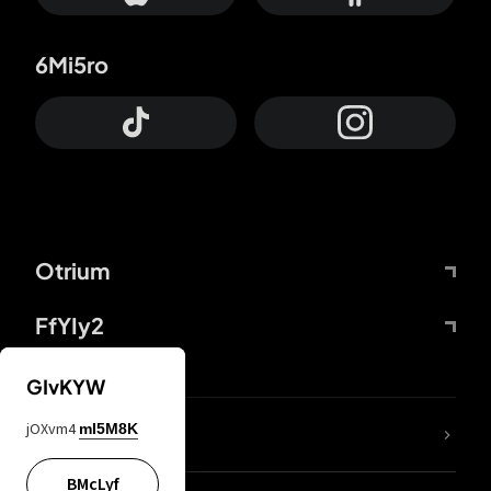
6Mi5ro
Otrium
FfYIy2
GIvKYW
jOXvm4
mI5M8K
DDcvSo
BMcLyf