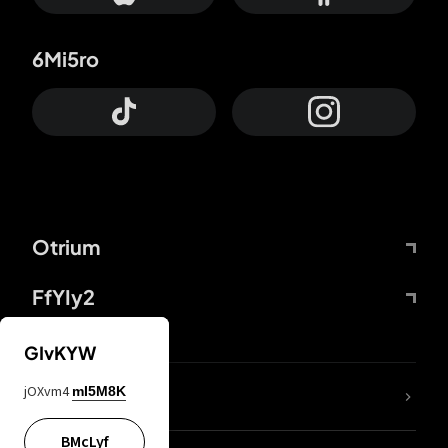
6Mi5ro
Otrium
FfYIy2
GIvKYW
jOXvm4
mI5M8K
DDcvSo
BMcLyf