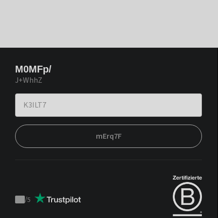
M0MFp/
J+WhhZ
mErq7F
/
5
Trustpilot
score