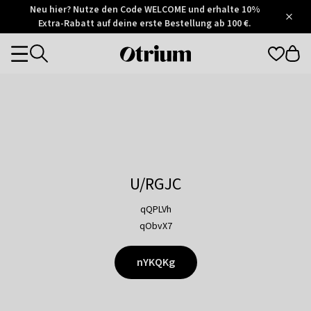
Otrium
Neu hier? Nutze den Code WELCOME und erhalte 10%
/
5
Extra-Rabatt auf deine erste Bestellung ab 100 €.
Trustpilot
score
Otrium
Categories
home
page
U/RGJC
qQPLVh
qObvX7
nYKQKg