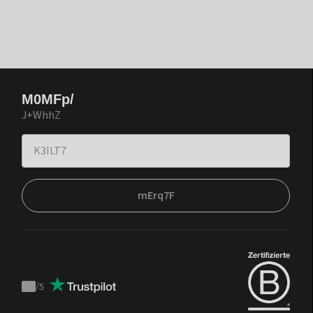
M0MFp/
J+WhhZ
mErq7F
/
5
Trustpilot
score