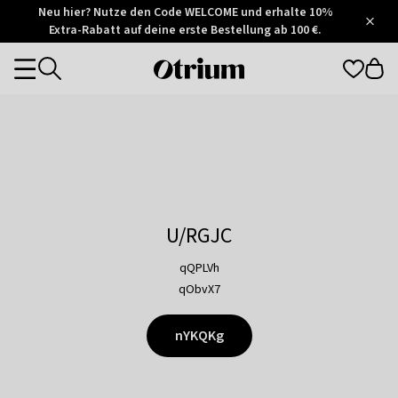
Otrium
Neu hier? Nutze den Code WELCOME und erhalte 10%
/
5
Extra-Rabatt auf deine erste Bestellung ab 100 €.
Trustpilot
score
Otrium
Categories
home
page
U/RGJC
qQPLVh
qObvX7
nYKQKg