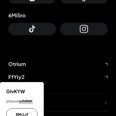
6Mi5ro
Otrium
FfYIy2
GIvKYW
jOXvm4
mI5M8K
DDcvSo
BMcLyf