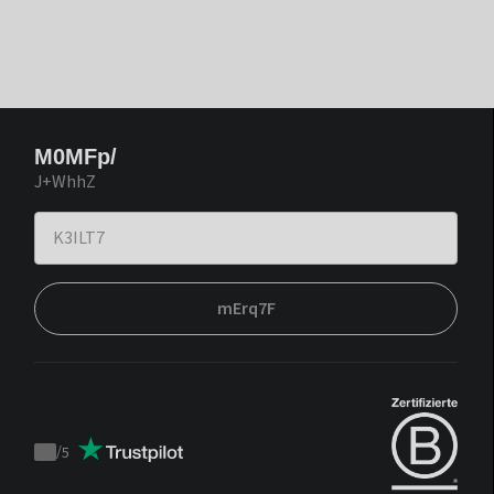
M0MFp/
J+WhhZ
mErq7F
/
5
Trustpilot
score