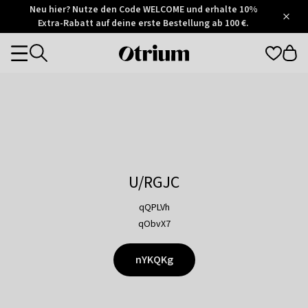
Otrium
Neu hier? Nutze den Code WELCOME und erhalte 10%
/
5
Extra-Rabatt auf deine erste Bestellung ab 100 €.
Trustpilot
score
Otrium
Categories
home
page
U/RGJC
qQPLVh
qObvX7
nYKQKg