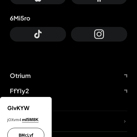
6Mi5ro
Otrium
FfYIy2
GIvKYW
jOXvm4
mI5M8K
DDcvSo
BMcLyf