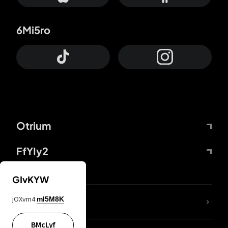
6Mi5ro
Otrium
FfYIy2
GIvKYW
jOXvm4
mI5M8K
DDcvSo
BMcLyf