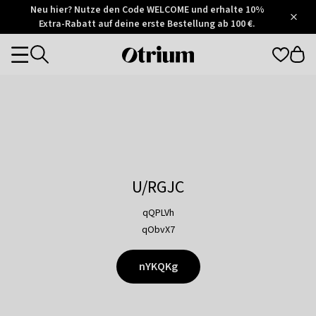
Otrium
Neu hier? Nutze den Code WELCOME und erhalte 10%
/
5
Extra-Rabatt auf deine erste Bestellung ab 100 €.
Trustpilot
score
Otrium
Categories
home
page
U/RGJC
qQPLVh
qObvX7
nYKQKg