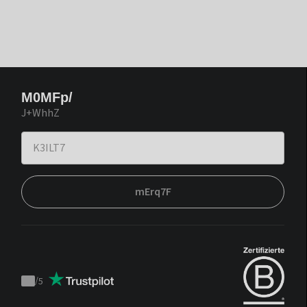
M0MFp/
J+WhhZ
mErq7F
/
5
Trustpilot
score