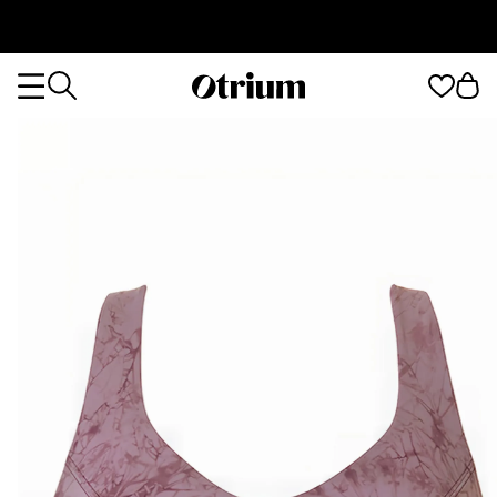
Otrium
Otrium
home
page