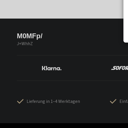
M0MFp/
J+WhhZ
Lieferung in 1–4 Werktagen
Ein