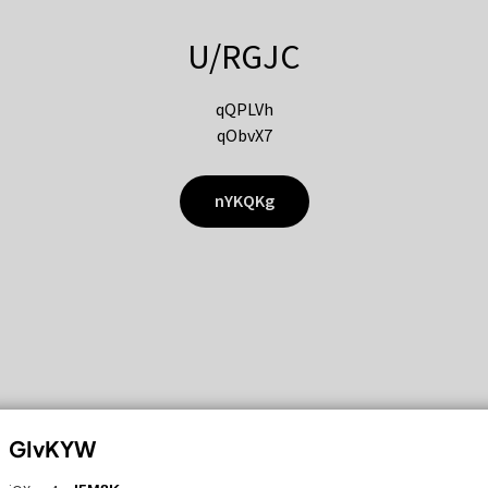
U/RGJC
qQPLVh
qObvX7
nYKQKg
GIvKYW