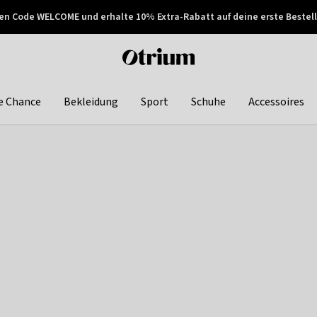
en Code WELCOME und erhalte 10% Extra-Rabatt auf deine erste Bestell
150€ !
Später zahlen
Otrium
home
page
e Chance
Bekleidung
Sport
Schuhe
Accessoires