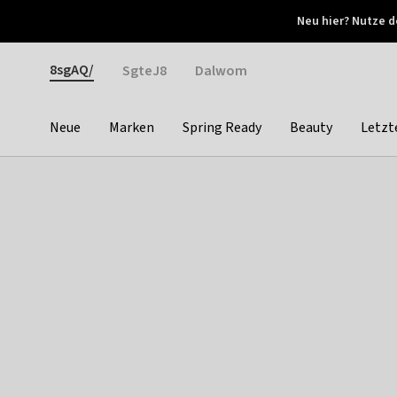
Otrium
Neu hier? Nutze d
Neue Angebote jede Woche
Kostenloser Versand ab 
Gender
8sgAQ/
SgteJ8
Dalwom
Neue
Marken
Spring Ready
Beauty
Letzt
Categories