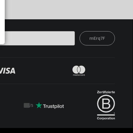
mErq7F
/
5
Trustpilot
score