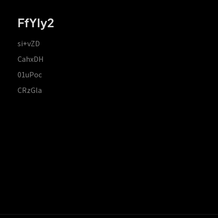
FfYIy2
si+vZD
CahxDH
01uPoc
CRzGla