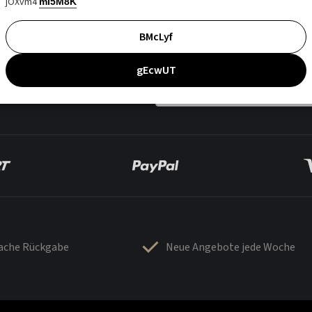
jOXvm4
mI5M8K
BMcLyf
gEcwUT
fache Rückgabe
Neue Angebote jede Woche