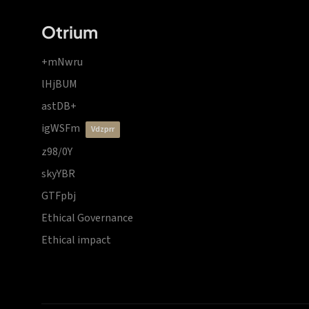
Otrium
+mNwru
lHjBUM
astDB+
igWSFm
vdzprr
z98/0Y
skyYBR
GTFpbj
Ethical Governance
Ethical impact