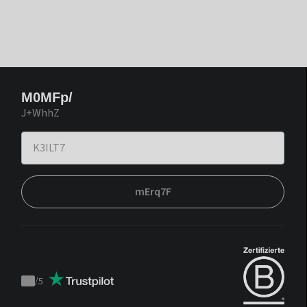
M0MFp/
J+WhhZ
mErq7F
/
5
Trustpilot
score