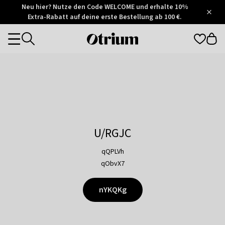
Otrium
Neu hier? Nutze den Code WELCOME und erhalte 10%
/
5
Extra-Rabatt auf deine erste Bestellung ab 100 €.
Trustpilot
score
Otrium
Categories
home
page
U/RGJC
qQPLVh
qObvX7
nYKQKg