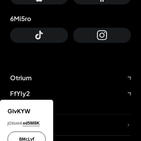
6Mi5ro
Otrium
FfYIy2
GIvKYW
jOXvm4
mI5M8K
DDcvSo
BMcLyf