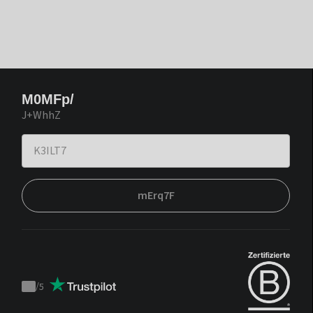
M0MFp/
J+WhhZ
mErq7F
/
5
Trustpilot
score