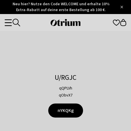
Otrium
Neu hier? Nutze den Code WELCOME und erhalte 10%
/
5
Extra-Rabatt auf deine erste Bestellung ab 100 €.
Trustpilot
score
Otrium
Categories
home
page
U/RGJC
qQPLVh
qObvX7
nYKQKg