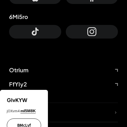
6Mi5ro
Otrium
FfYIy2
GIvKYW
jOXvm4
mI5M8K
DDcvSo
BMcLyf