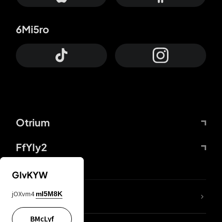
6Mi5ro
Otrium
FfYIy2
GIvKYW
jOXvm4
mI5M8K
DDcvSo
BMcLyf