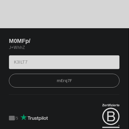
M0MFp/
J+WhhZ
mErq7F
/
5
Trustpilot
score