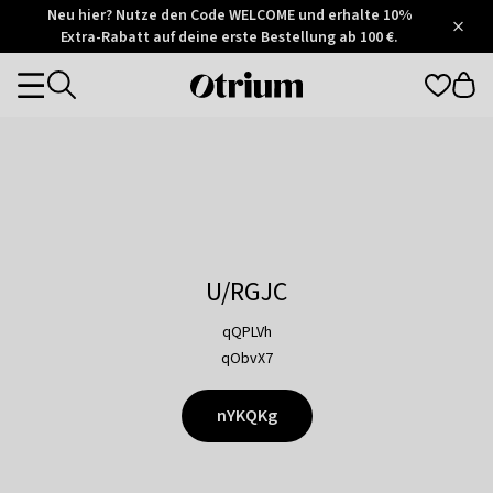
Otrium
Neu hier? Nutze den Code WELCOME und erhalte 10%
/
5
Extra-Rabatt auf deine erste Bestellung ab 100 €.
Trustpilot
score
Otrium
Categories
home
page
U/RGJC
qQPLVh
qObvX7
nYKQKg