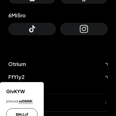
6Mi5ro
Otrium
FfYIy2
GIvKYW
jOXvm4
mI5M8K
DDcvSo
BMcLyf