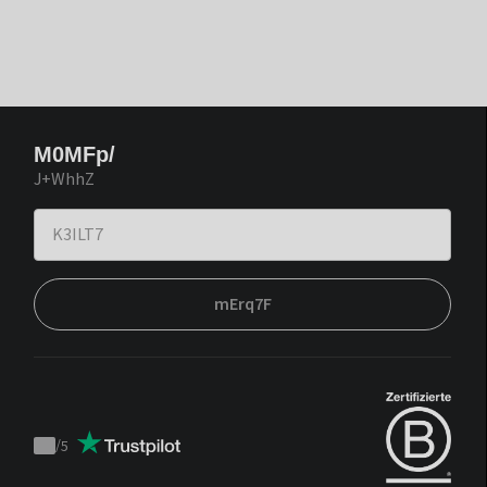
M0MFp/
J+WhhZ
mErq7F
/
5
Trustpilot
score