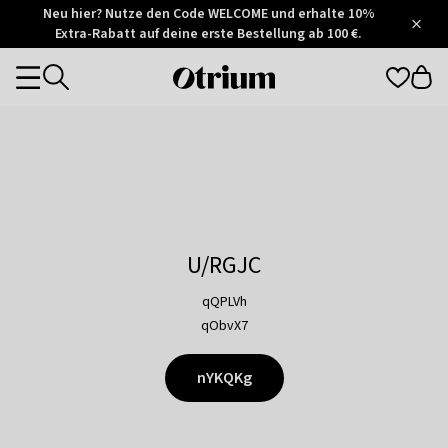
Otrium
Neu hier? Nutze den Code WELCOME und erhalte 10%
/
5
Extra-Rabatt auf deine erste Bestellung ab 100 €.
Trustpilot
score
Otrium
Categories
home
page
U/RGJC
qQPLVh
qObvX7
nYKQKg