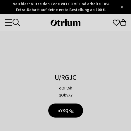
Otrium
Neu hier? Nutze den Code WELCOME und erhalte 10%
/
5
Extra-Rabatt auf deine erste Bestellung ab 100 €.
Trustpilot
score
Otrium
Categories
home
page
U/RGJC
qQPLVh
qObvX7
nYKQKg