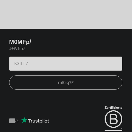
M0MFp/
J+WhhZ
mErq7F
/
5
Trustpilot
score