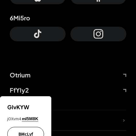
6Mi5ro
Otrium
FfYIy2
GIvKYW
jOXvm4
mI5M8K
DDcvSo
BMcLyf