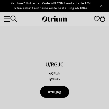
Otrium
Neu hier? Nutze den Code WELCOME und erhalte 10%
/
5
Extra-Rabatt auf deine erste Bestellung ab 100 €.
Trustpilot
score
Otrium
Categories
home
page
U/RGJC
qQPLVh
qObvX7
nYKQKg