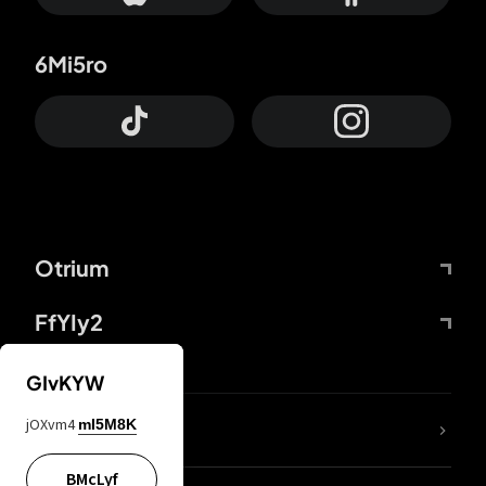
6Mi5ro
Otrium
FfYIy2
GIvKYW
jOXvm4
mI5M8K
DDcvSo
BMcLyf