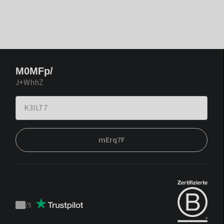
M0MFp/
J+WhhZ
mErq7F
/
5
Trustpilot
score