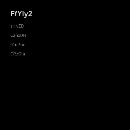
FfYIy2
si+vZD
CahxDH
01uPoc
CRzGla