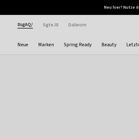
Otrium
Neu hier? Nutze d
Neue Angebote jede Woche
Kostenloser Versand ab 
Gender
8sgAQ/
SgteJ8
Dalwom
Neue
Marken
Spring Ready
Beauty
Letzt
Categories