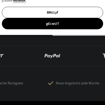
jOXvm4
mI5M8K
BMcLyf
gEcwUT
fache Rückgabe
Neue Angebote jede Woche