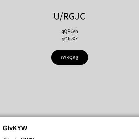
U/RGJC
qQPLVh
qObvX7
nYKQKg
GIvKYW