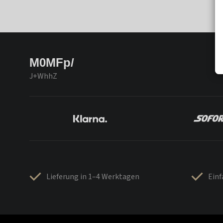
M0MFp/
J+WhhZ
Lieferung in 1–4 Werktagen
Ein