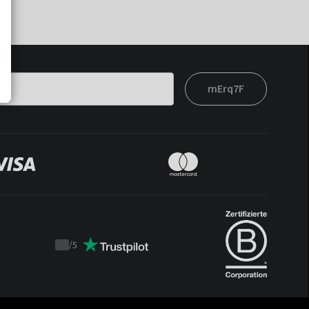
mErq7F
/
5
Trustpilot
score