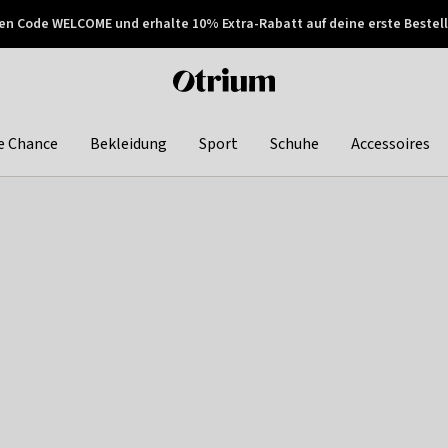
en Code WELCOME und erhalte 10% Extra-Rabatt auf deine erste Bestell
150€ !
Später zahlen
Otrium
home
page
e Chance
Bekleidung
Sport
Schuhe
Accessoires