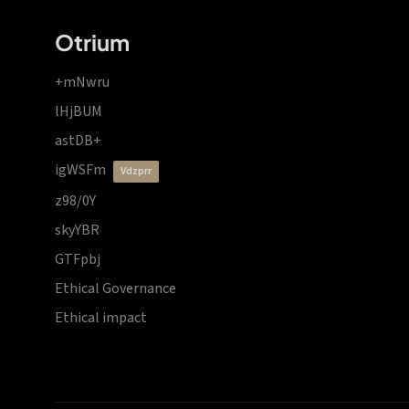
Otrium
+mNwru
lHjBUM
astDB+
igWSFm
vdzprr
z98/0Y
skyYBR
GTFpbj
Ethical Governance
Ethical impact