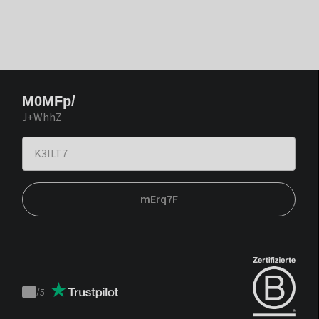
M0MFp/
J+WhhZ
mErq7F
/
5
Trustpilot
score