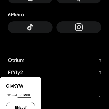
6Mi5ro
Otrium
FfYIy2
GIvKYW
jOXvm4
mI5M8K
DDcvSo
BMcLyf