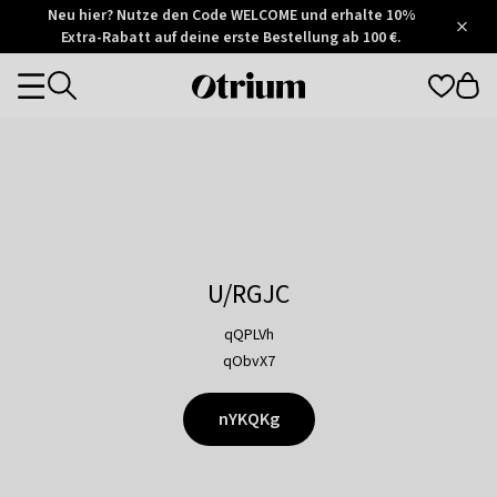
Otrium
Neu hier? Nutze den Code WELCOME und erhalte 10%
/
5
Extra-Rabatt auf deine erste Bestellung ab 100 €.
Trustpilot
score
Otrium
Categories
home
page
U/RGJC
qQPLVh
qObvX7
nYKQKg