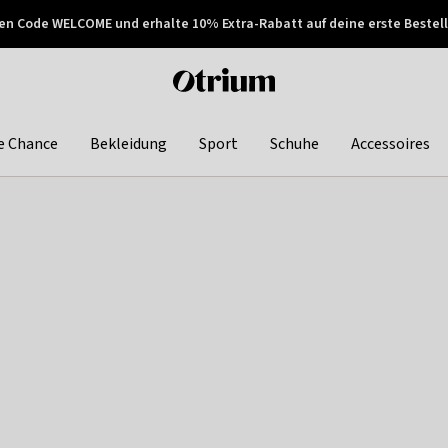
en Code WELCOME und erhalte 10% Extra-Rabatt auf deine erste Bestell
150€ !
Später zahlen
Otrium
home
page
e Chance
Bekleidung
Sport
Schuhe
Accessoires