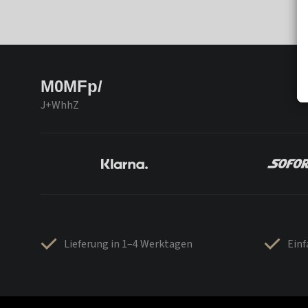
M0MFp/
J+WhhZ
Lieferung in 1–4 Werktagen
Ein