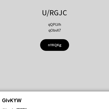
U/RGJC
qQPLVh
qObvX7
nYKQKg
GIvKYW