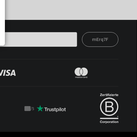
mErq7F
/
5
Trustpilot
score