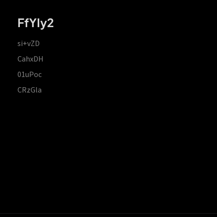
FfYIy2
si+vZD
CahxDH
01uPoc
CRzGla