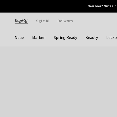
Otrium
Neu hier? Nutze d
Neue Angebote jede Woche
Kostenloser Versand ab 
Gender
8sgAQ/
SgteJ8
Dalwom
Neue
Marken
Spring Ready
Beauty
Letzt
Categories