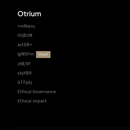
Otrium
+mNwru
lHjBUM
astDB+
igWSFm
vdzprr
z98/0Y
skyYBR
GTFpbj
Ethical Governance
Ethical impact