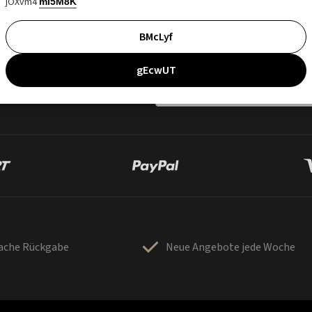
jOXvm4
mI5M8K
BMcLyf
gEcwUT
fache Rückgabe
Neue Angebote jede Woche