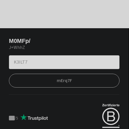
M0MFp/
J+WhhZ
mErq7F
/
5
Trustpilot
score