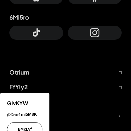
6Mi5ro
Otrium
FfYIy2
GIvKYW
jOXvm4
mI5M8K
DDcvSo
BMcLyf