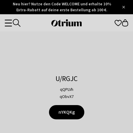
Otrium
Neu hier? Nutze den Code WELCOME und erhalte 10%
/
5
Extra-Rabatt auf deine erste Bestellung ab 100 €.
Trustpilot
score
Otrium
Categories
home
page
U/RGJC
qQPLVh
qObvX7
nYKQKg