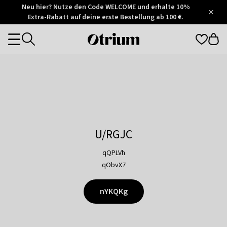
Otrium
Neu hier? Nutze den Code WELCOME und erhalte 10%
/
5
Extra-Rabatt auf deine erste Bestellung ab 100 €.
Trustpilot
score
Otrium
Categories
home
page
U/RGJC
qQPLVh
qObvX7
nYKQKg