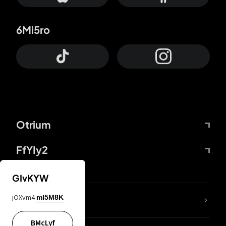
6Mi5ro
Otrium
FfYIy2
GIvKYW
jOXvm4
mI5M8K
DDcvSo
BMcLyf