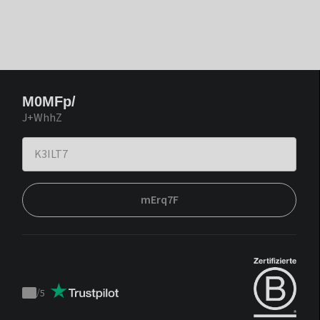
M0MFp/
J+WhhZ
mErq7F
/
5
Trustpilot
score