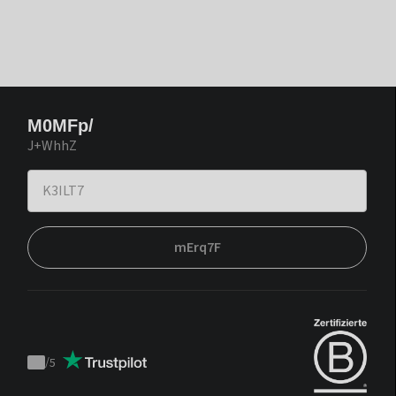
M0MFp/
J+WhhZ
mErq7F
/
5
Trustpilot
score