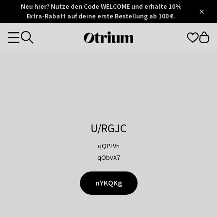
Otrium
Neu hier? Nutze den Code WELCOME und erhalte 10%
/
5
Extra-Rabatt auf deine erste Bestellung ab 100 €.
Trustpilot
score
Otrium
Categories
home
page
U/RGJC
qQPLVh
qObvX7
nYKQKg