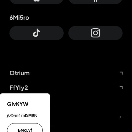
6Mi5ro
Otrium
FfYIy2
GIvKYW
jOXvm4
mI5M8K
DDcvSo
BMcLyf