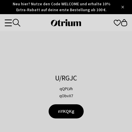
Otrium
Neu hier? Nutze den Code WELCOME und erhalte 10%
/
5
Extra-Rabatt auf deine erste Bestellung ab 100 €.
Trustpilot
score
Otrium
Categories
home
page
U/RGJC
qQPLVh
qObvX7
nYKQKg