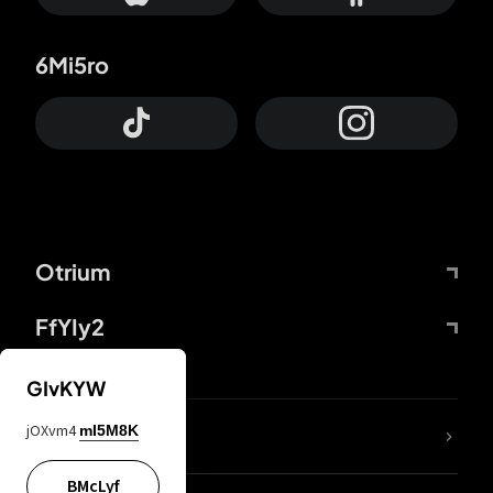
6Mi5ro
Otrium
FfYIy2
GIvKYW
jOXvm4
mI5M8K
DDcvSo
BMcLyf