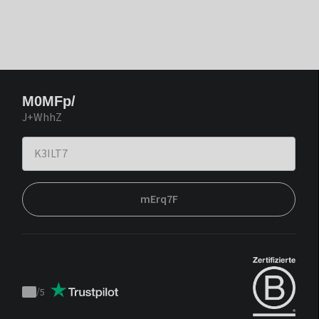
M0MFp/
J+WhhZ
mErq7F
/
5
Trustpilot
score