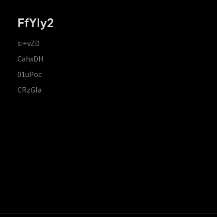
FfYIy2
si+vZD
CahxDH
01uPoc
CRzGla