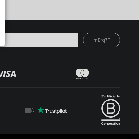
mErq7F
/
5
Trustpilot
score