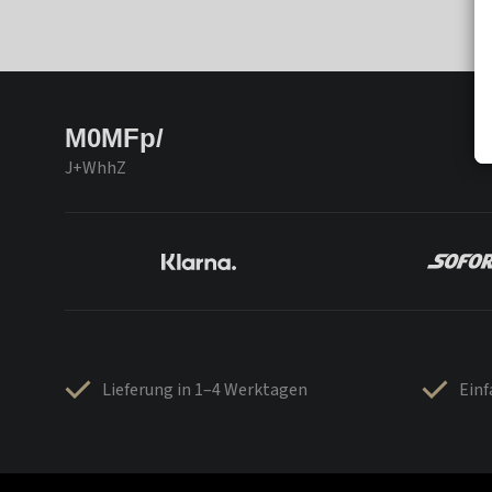
M0MFp/
J+WhhZ
Lieferung in 1–4 Werktagen
Ein