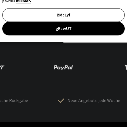
jOXvm4
mI5M8K
BMcLyf
gEcwUT
fache Rückgabe
Neue Angebote jede Woche