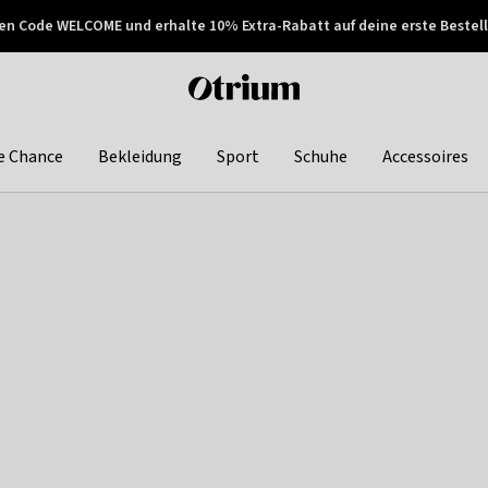
en Code WELCOME und erhalte 10% Extra-Rabatt auf deine erste Bestell
150€ !
Später zahlen
Otrium
home
page
e Chance
Bekleidung
Sport
Schuhe
Accessoires