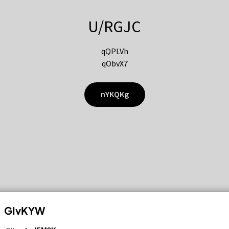
U/RGJC
qQPLVh
qObvX7
nYKQKg
GIvKYW