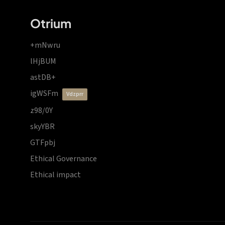
Otrium
+mNwru
lHjBUM
astDB+
igWSFm
vdzprr
z98/0Y
skyYBR
GTFpbj
Ethical Governance
Ethical impact