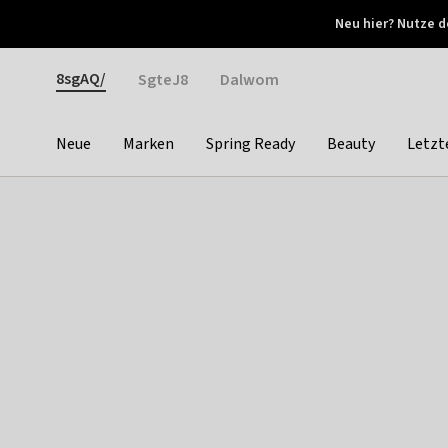
Otrium
Neu hier? Nutze d
Neue Angebote jede Woche
Kostenloser Versand ab 
Gender
8sgAQ/
SgteJ8
Dalwom
Neue
Marken
Spring Ready
Beauty
Letzt
Categories