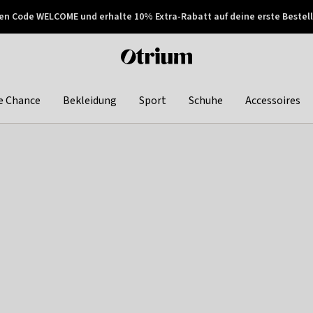
en Code WELCOME und erhalte 10% Extra-Rabatt auf deine erste Bestell
150€ !
Später zahlen
Otrium
home
page
e Chance
Bekleidung
Sport
Schuhe
Accessoires