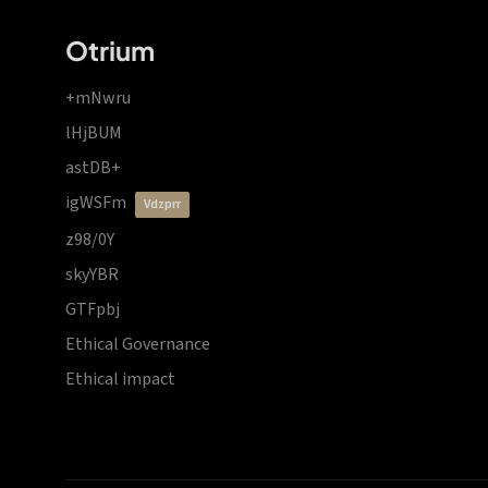
Otrium
+mNwru
lHjBUM
astDB+
igWSFm
vdzprr
z98/0Y
skyYBR
GTFpbj
Ethical Governance
Ethical impact