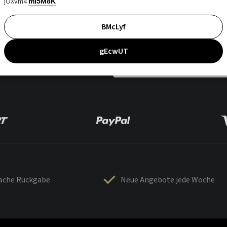
jOXvm4
mI5M8K
BMcLyf
gEcwUT
fache Rückgabe
Neue Angebote jede Woche