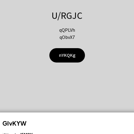
U/RGJC
qQPLVh
qObvX7
nYKQKg
GIvKYW