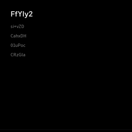
FfYIy2
si+vZD
CahxDH
01uPoc
CRzGla