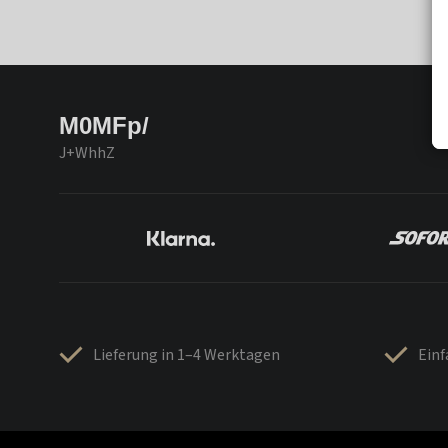
M0MFp/
J+WhhZ
Lieferung in 1–4 Werktagen
Ein