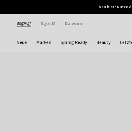
Otrium
Neu hier? Nutze d
Neue Angebote jede Woche
Kostenloser Versand ab 
Gender
8sgAQ/
SgteJ8
Dalwom
Neue
Marken
Spring Ready
Beauty
Letzt
Categories