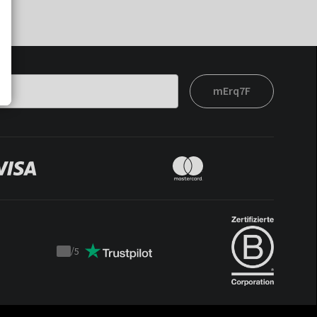
mErq7F
/
5
Trustpilot
score