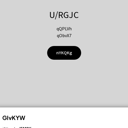
U/RGJC
qQPLVh
qObvX7
nYKQKg
GIvKYW