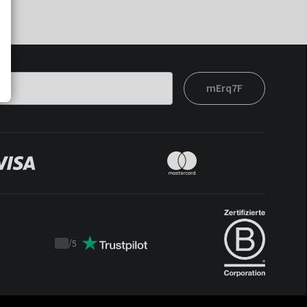
mErq7F
/
5
Trustpilot
score