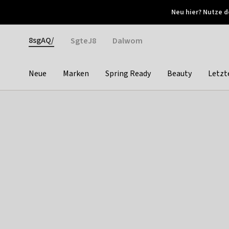
Otrium
Neu hier? Nutze d
Neue Angebote jede Woche
Kostenloser Versand ab 
Gender
8sgAQ/
SgteJ8
Dalwom
Neue
Marken
Spring Ready
Beauty
Letzt
Categories