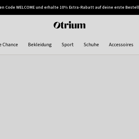
en Code WELCOME und erhalte 10% Extra-Rabatt auf deine erste Bestell
150€ !
Später zahlen
Otrium
home
page
e Chance
Bekleidung
Sport
Schuhe
Accessoires