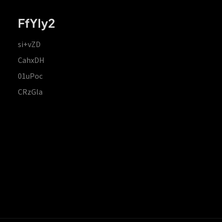
FfYIy2
si+vZD
CahxDH
01uPoc
CRzGla