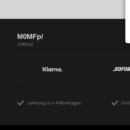
M0MFp/
J+WhhZ
Lieferung in 1–4 Werktagen
Ein