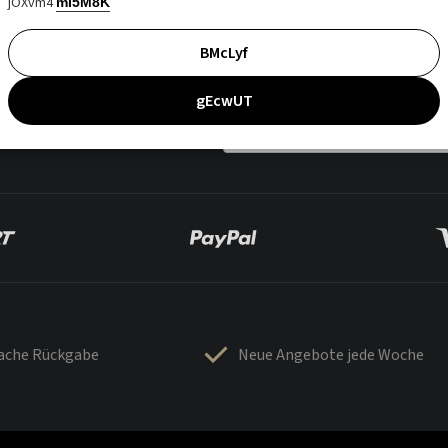
jOXvm4
mI5M8K
BMcLyf
gEcwUT
fache Rückgabe
Neue Angebote jede Woche