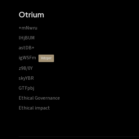
Otrium
+mNwru
lHjBUM
astDB+
igWSFm
vdzprr
z98/0Y
skyYBR
GTFpbj
Ethical Governance
Ethical impact