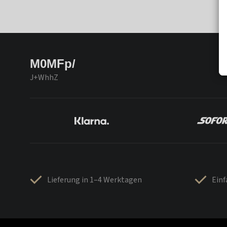
M0MFp/
J+WhhZ
Lieferung in 1–4 Werktagen
Ein