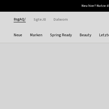
Otrium
Neu hier? Nutze d
Neue Angebote jede Woche
Kostenloser Versand ab 
Gender
8sgAQ/
SgteJ8
Dalwom
Neue
Marken
Spring Ready
Beauty
Letzt
Categories