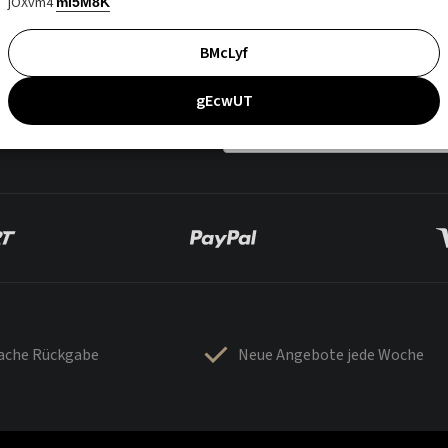
jOXvm4
mI5M8K
BMcLyf
gEcwUT
fache Rückgabe
Neue Angebote jede Woche