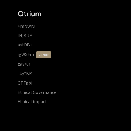
Otrium
+mNwru
lHjBUM
astDB+
igWSFm
vdzprr
z98/0Y
skyYBR
GTFpbj
Ethical Governance
Ethical impact