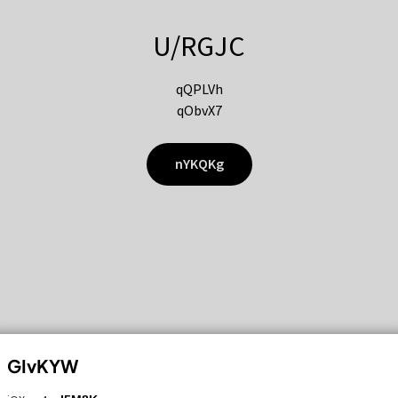
U/RGJC
qQPLVh
qObvX7
nYKQKg
GIvKYW