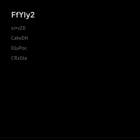
FfYIy2
si+vZD
CahxDH
01uPoc
CRzGla