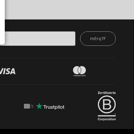
mErq7F
/
5
Trustpilot
score