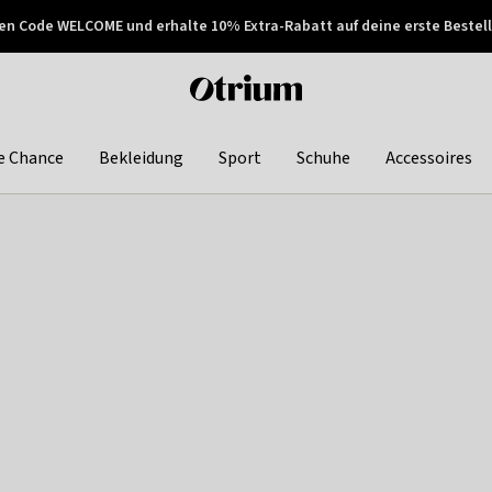
en Code WELCOME und erhalte 10% Extra-Rabatt auf deine erste Bestell
150€ !
Später zahlen
Otrium
home
page
e Chance
Bekleidung
Sport
Schuhe
Accessoires